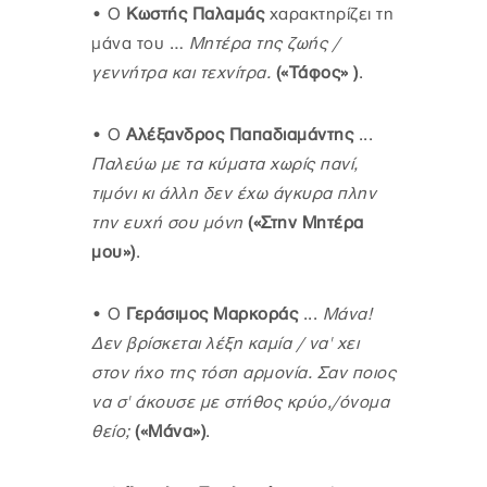
•
Ο
Κωστής Παλαμάς
χαρακτηρίζει τη
μάνα του …
Μητέρα της ζωής /
γεννήτρα και τεχνίτρα.
(«Τάφος» )
.
•
Ο
Αλέξανδρος Παπαδιαμάντης
...
Παλεύω με τα κύματα χωρίς πανί,
τιμόνι κι άλλη δεν έχω άγκυρα πλην
την ευχή σου μόνη
(«Στην Μητέρα
μου»)
.
•
Ο
Γεράσιμος Μαρκοράς
...
Μάνα!
Δεν βρίσκεται λέξη καμία / να' χει
στον ήχο της τόση αρμονία. Σαν ποιος
να σ' άκουσε με στήθος κρύο,/όνομα
θείο;
(«Μάνα»)
.