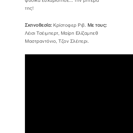
φυσικά ευχαρίστησε… την μητέρα
της!
Σκηνοθεσία:
Κρίστοφερ Ριβ.
Με τους:
Λέισι Τσέιμπερτ, Μαίρη Ελίζαμπεθ
Μαστραντόνιο, Τζον Σλέιτερι.