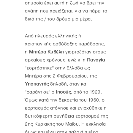
σημασία έχει αυτή η ζωή να βρει την
αγάπη που χρειάζεται, για να πάρει το
δικό της / του δρόμο μια μέρα.
Από πλευράς ελληνικής ή
χριστιανικής ορθόδοξης παράδοσης,
η
Μητέρα Κυβέλη
γιορταζόταν στους
αρχαίους χρόνους, ενώ κι η
Παναγία
"εορτάστηκε" στην Ελλάδα ως
Μητέρα στις 2 Φεβρουαρίου, της
Υπαπαντής
δηλαδή, όταν και
"σαράντισε" ο
Ιησούς
, από το 1929.
Όμως κατά την δεκαετία του 1960, ο
εορτασμός ατόνησε και ενισχύθηκε η
δυτικόφερτη συνήθεια εορτασμού της
2ης Κυριακής του Μαΐου. Η εκκλησία
όμως επιμένει στην παλαιά ημέρα