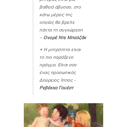
βαθειά άβυσσο, στο
κάτω μέρος της
οποίας θα βρείτε
πάντα τη συγχώρεση
–
Ονορέ Ντε Μπαλζάκ
•
Η μητρότητα είναι
το πιο παράξενο
πράγμα. Είναι σαν
ένας προσωπικός
Δούρειος Ίππος -
Ρεβέκκα Γουέστ