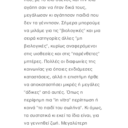
αγάπη σαν να ήταν δικά τους,
μεγάλωσαν κι αγάπησαν παιδιά που
δεν τα γέννησαν. Σήμερα μπορούμε
να μιλάμε για τις "βιολογικές" και μια
σειρά κατηγορίες άλλες "μη
βιολογικές", κυρίως αναφερόμενοι
στις υιοθεσίες και στις "παρένθετες"
μητέρες. Πολλές οι διαφωνίες της
κοινωνίας για όποιες ενδιάμεσες
καταστάσεις, αλλά η επιστήμη ήρθε
να αποκαταστήσει μικρές ή μεγάλες
"άδικες" από αυτές. Όπως η
περίφημη πια "in vitro" περίπτωση ή
κοινά "το παιδί του σωλήνα". Κι όμως,
τα συστατικά κι εκεί τα ίδια είναι, για
να γεννηθεί ζωή. Μεγαλύτερη