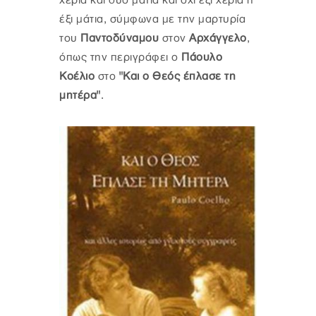
χέρια και δυο μάτια και όχι έξι χέρια ή
έξι μάτια, σύμφωνα με την μαρτυρία
του
Παντοδύναμου
στον
Αρχάγγελο
,
όπως την περιγράφει ο
Πάουλο
Κοέλιο
στο
"Και ο Θεός έπλασε τη
μητέρα"
.