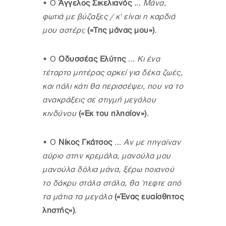
•
Ο
Άγγελος Σικελιανός
...
Μάνα,
φωτιά με βύζαξες / κ' είναι η καρδιά
μου αστέρι;
(«Της μάνας μου»)
.
•
Ο
Οδυσσέας Ελύτης
...
Κι ένα
τέταρτο μητέρας αρκεί για δέκα ζωές,
και πάλι κάτι θα περισσέψει, που να το
ανακράξεις σε στιγμή μεγάλου
κινδύνου
(«Εκ του πλησίον»)
.
•
Ο
Νίκος Γκάτσος
...
Αν με πηγαίναν
αύριο στην κρεμάλα, μανούλα μου
μανούλα δόλια μάνα, ξέρω ποιανού
το δάκρυ στάλα στάλα, θα 'πεφτε από
τα μάτια τα μεγάλα
(
«
Ένας ευαίσθητος
ληστής
»
)
.