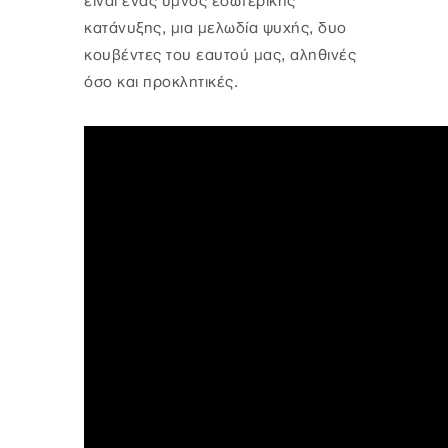
είναι ένας ύμνος εσωτερικής
κατάνυξης, μια μελωδία ψυχής, δυο
κουβέντες του εαυτού μας, αληθινές
όσο και προκλητικές.