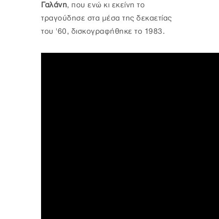
Γαλάνη
, που ενώ κι εκείνη το
τραγούδησε στα μέσα της δεκαετίας
του '60, δισκογραφήθηκε το 1983.