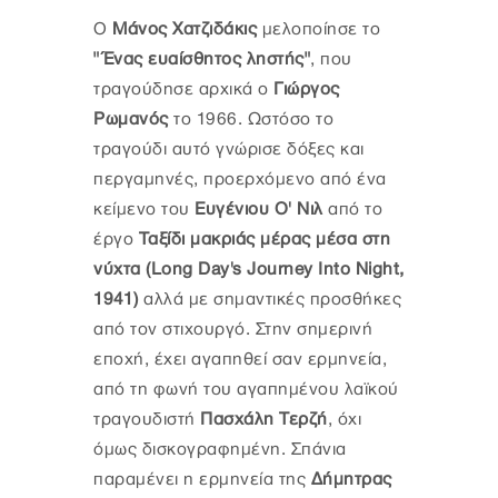
Ο
Μάνος Χατζιδάκις
μελοποίησε το
"Ένας ευαίσθητος ληστής"
, που
τραγούδησε αρχικά ο
Γιώργος
Ρωμανός
το 1966. Ωστόσο το
τραγούδι αυτό γνώρισε δόξες και
περγαμηνές, προερχόμενο από ένα
κείμενο του
Ευγένιου Ο' Νιλ
από το
έργο
Ταξίδι μακριάς μέρας μέσα στη
νύχτα (Long Day's Journey Into Night,
1941)
αλλά με σημαντικές προσθήκες
από τον στιχουργό. Στην σημερινή
εποχή, έχει αγαπηθεί σαν ερμηνεία,
από τη φωνή του αγαπημένου λαϊκού
τραγουδιστή
Πασχάλη Τερζή
, όχι
όμως δισκογραφημένη. Σπάνια
παραμένει η ερμηνεία της
Δήμητρας