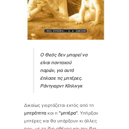
Ο Θεός δεν μπορεί να
είναι πανταχού
παρών, για αυτό
έπλασε τις μητέρες.
Ράντγιαρντ Κίπλινγκ
Δικαίως γιορτάζεται εκτός από τη
μητρότητα
και η
"μητέρα"
. Υπήρξαν
μητέρες και θα υπάρξουν κι άλλες
που, με το ίδιο σθένος και την ίδια