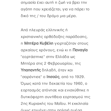
σημασία έχει αυτή η ζωή να βρει την
αγάπη που χρειάζεται, για να πάρει το
δικό της / του δρόμο μια μέρα.
Από πλευράς ελληνικής ή
χριστιανικής ορθόδοξης παράδοσης,
η
Μητέρα Κυβέλη
γιορταζόταν στους
αρχαίους χρόνους, ενώ κι η
Παναγία
"εορτάστηκε" στην Ελλάδα ως
Μητέρα στις 2 Φεβρουαρίου, της
Υπαπαντής
δηλαδή, όταν και
"σαράντισε" ο
Ιησούς
, από το 1929.
Όμως κατά την δεκαετία του 1960, ο
εορτασμός ατόνησε και ενισχύθηκε η
δυτικόφερτη συνήθεια εορτασμού της
2ης Κυριακής του Μαΐου. Η εκκλησία
όμως επιμένει στην παλαιά ημέρα