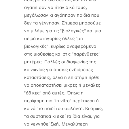
αγάπη σαν να ήταν δικά τους,
μεγάλωσαν κι αγάπησαν παιδιά που
δεν τα γέννησαν. Σήμερα μπορούμε
να μιλάμε για τις "βιολογικές" και μια
σειρά κατηγορίες άλλες "μη
βιολογικές", κυρίως αναφερόμενοι
στις υιοθεσίες και στις "παρένθετες"
μητέρες. Πολλές οι διαφωνίες της
κοινωνίας για όποιες ενδιάμεσες
καταστάσεις, αλλά η επιστήμη ήρθε
να αποκαταστήσει μικρές ή μεγάλες
"άδικες" από αυτές. Όπως η
περίφημη πια "in vitro" περίπτωση ή
κοινά "το παιδί του σωλήνα". Κι όμως,
τα συστατικά κι εκεί τα ίδια είναι, για
να γεννηθεί ζωή. Μεγαλύτερη