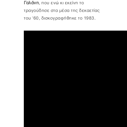
Γαλάνη
, που ενώ κι εκείνη το
τραγούδησε στα μέσα της δεκαετίας
του '60, δισκογραφήθηκε το 1983.