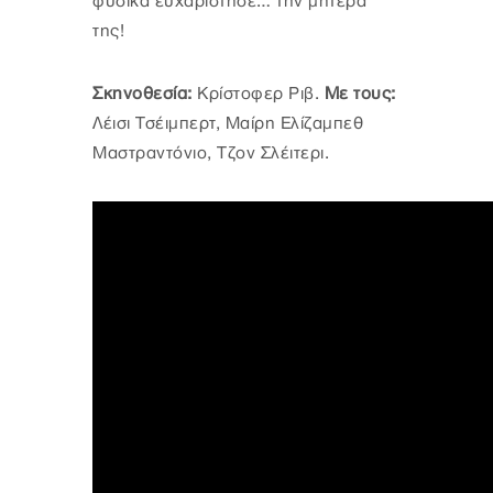
φυσικά ευχαρίστησε… την μητέρα
της!
Σκηνοθεσία:
Κρίστοφερ Ριβ.
Με τους:
Λέισι Τσέιμπερτ, Μαίρη Ελίζαμπεθ
Μαστραντόνιο, Τζον Σλέιτερι.