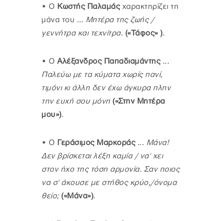
•
Ο
Κωστής Παλαμάς
χαρακτηρίζει τη
μάνα του …
Μητέρα της ζωής /
γεννήτρα και τεχνίτρα.
(«Τάφος» )
.
•
Ο
Αλέξανδρος Παπαδιαμάντης
...
Παλεύω με τα κύματα χωρίς πανί,
τιμόνι κι άλλη δεν έχω άγκυρα πλην
την ευχή σου μόνη
(«Στην Μητέρα
μου»)
.
•
Ο
Γεράσιμος Μαρκοράς
...
Μάνα!
Δεν βρίσκεται λέξη καμία / να' χει
στον ήχο της τόση αρμονία. Σαν ποιος
να σ' άκουσε με στήθος κρύο,/όνομα
θείο;
(«Μάνα»)
.