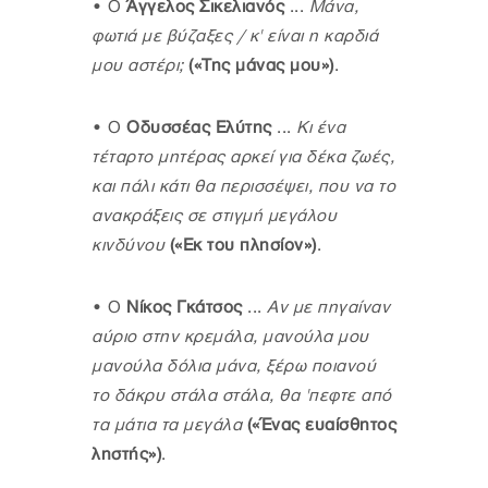
•
Ο
Άγγελος Σικελιανός
...
Μάνα,
φωτιά με βύζαξες / κ' είναι η καρδιά
μου αστέρι;
(«Της μάνας μου»)
.
•
Ο
Οδυσσέας Ελύτης
...
Κι ένα
τέταρτο μητέρας αρκεί για δέκα ζωές,
και πάλι κάτι θα περισσέψει, που να το
ανακράξεις σε στιγμή μεγάλου
κινδύνου
(«Εκ του πλησίον»)
.
•
Ο
Νίκος Γκάτσος
...
Αν με πηγαίναν
αύριο στην κρεμάλα, μανούλα μου
μανούλα δόλια μάνα, ξέρω ποιανού
το δάκρυ στάλα στάλα, θα 'πεφτε από
τα μάτια τα μεγάλα
(
«
Ένας ευαίσθητος
ληστής
»
)
.