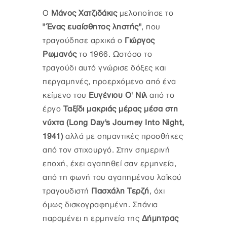
Ο
Μάνος Χατζιδάκις
μελοποίησε το
"Ένας ευαίσθητος ληστής"
, που
τραγούδησε αρχικά ο
Γιώργος
Ρωμανός
το 1966. Ωστόσο το
τραγούδι αυτό γνώρισε δόξες και
περγαμηνές, προερχόμενο από ένα
κείμενο του
Ευγένιου Ο' Νιλ
από το
έργο
Ταξίδι μακριάς μέρας μέσα στη
νύχτα (Long Day's Journey Into Night,
1941)
αλλά με σημαντικές προσθήκες
από τον στιχουργό. Στην σημερινή
εποχή, έχει αγαπηθεί σαν ερμηνεία,
από τη φωνή του αγαπημένου λαϊκού
τραγουδιστή
Πασχάλη Τερζή
, όχι
όμως δισκογραφημένη. Σπάνια
παραμένει η ερμηνεία της
Δήμητρας