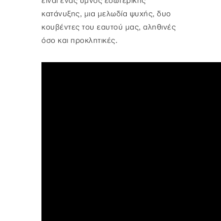
είναι ένας ύμνος εσωτερικής
κατάνυξης, μια μελωδία ψυχής, δυο
κουβέντες του εαυτού μας, αληθινές
όσο και προκλητικές.