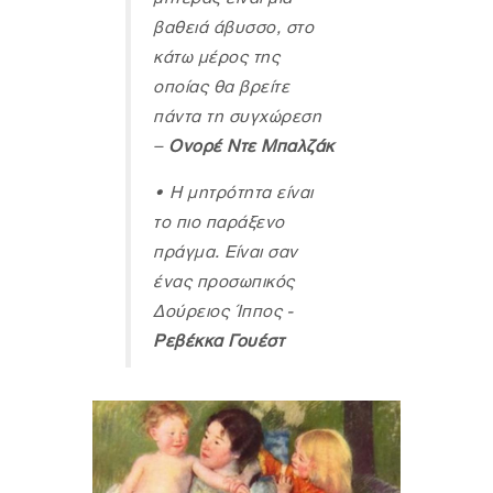
βαθειά άβυσσο, στο
κάτω μέρος της
οποίας θα βρείτε
πάντα τη συγχώρεση
–
Ονορέ Ντε Μπαλζάκ
•
Η μητρότητα είναι
το πιο παράξενο
πράγμα. Είναι σαν
ένας προσωπικός
Δούρειος Ίππος -
Ρεβέκκα Γουέστ