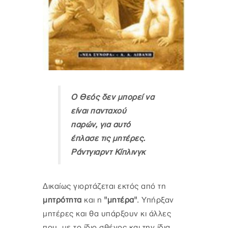
Ο Θεός δεν μπορεί να
είναι πανταχού
παρών, για αυτό
έπλασε τις μητέρες.
Ράντγιαρντ Κίπλινγκ
Δικαίως γιορτάζεται εκτός από τη
μητρότητα
και η
"μητέρα"
. Υπήρξαν
μητέρες και θα υπάρξουν κι άλλες
που, με το ίδιο σθένος και την ίδια