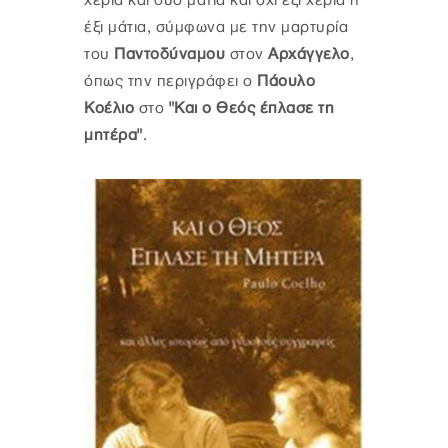
χέρια και δυο μάτια και όχι έξι χέρια ή
έξι μάτια, σύμφωνα με την μαρτυρία
του
Παντοδύναμου
στον
Αρχάγγελο
,
όπως την περιγράφει ο
Πάουλο
Κοέλιο
στο
"Και ο Θεός έπλασε τη
μητέρα"
.