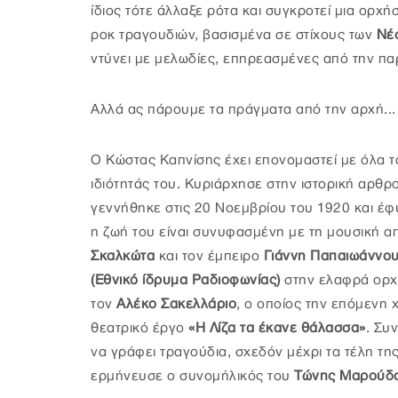
ίδιος τότε άλλαξε ρότα και συγκροτεί μια ορχ
ροκ τραγουδιών, βασισμένα σε στίχους των
Νέ
ντύνει με μελωδίες, επηρεασμένες από την π
Αλλά ας πάρουμε τα πράγματα από την αρχή...
Ο Κώστας Καπνίσης έχει επονομαστεί με όλα τ
ιδιότητάς του. Κυριάρχησε στην ιστορική αρθ
γεννήθηκε στις 20 Νοεμβρίου του 1920 και έφυ
η ζωή του είναι συνυφασμένη με τη μουσική απ
Σκαλκώτα
και τον έμπειρο
Γιάννη Παπαιωάννο
(Εθνικό ίδρυμα Ραδιοφωνίας)
στην ελαφρά ορχή
τον
Αλέκο Σακελλάριο
, ο οποίος την επόμενη 
θεατρικό έργο
«Η Λίζα τα έκανε θάλασσα»
. Συ
να γράφει τραγούδια, σχεδόν μέχρι τα τέλη της
ερμήνευσε ο συνομήλικός του
Τώνης Μαρούδ