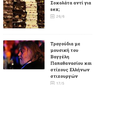
Σοκολάτα αντί για
sex;
26/6
Τραγούδια με
μουσική του
Βαγγέλη
Παπαθανασίου και
στίχους Eλλήνων
στιχουργών
17/5
Φλέρυ
Νταντωνάκη -
Ένα σπάνιο
ταλέντο με πολλά
τραύματα