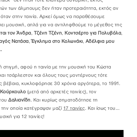
ck” δεν ήταν τότε ιδιαίτερα δυναμική, εκτός
τών των άλμπουμς δεν ήταν προτεραιότητα, εκτός αν
όταν στην ταινία. Αρκεί όμως να παραθέσουμε
σει μουσική, απλά για να αντιληφθούμε το μέγεθος της
ται τον Άνδρα
,
Τζένη Τζένη
,
Κοντσέρτο για Πολυβόλα
,
αγός Νατάσα
,
Έγκλημα στο Κολωνάκι
,
Αδέλφια μου
…
ή στιγμή, αφού η ταινία με την μουσική του Κώστα
 και τσάρλεστον και όλους τους μοντέρνους τότε
ς βέβαια, κυκλοφόρησε 30 χρόνια αργότερα, το 1991.
Κούρκουλο
(μετά από αρκετές ταινίες), τον
του
Δαλιανίδη
. Και κυρίως σηματοδότησε τη
ε την οποία κατέγραψαν μαζί
17 ταινίες
. Και ίσως του…
σική για 12 ταινίες!