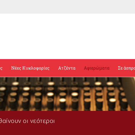
ες
Νέες Κυκλοφορίες
Ατζέντα
Αφιερώματα
Σε άσπρ
θαίνουν οι νεότεροι