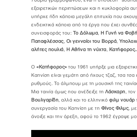
78άρια γραμμοφώνου, ενώ η υπόθεση “soundtra
εξαιρετικών περιπτώσεων και η κυκλοφορία αυ
υπήρχε ήδη κάποια μεγάλη επιτυχία που ακουγ
ενδεικτικά κάποια από τα έργα που έχει συνθέ
συνεισφοράς του:
Το Δόλωμα
,
Η Γυνή να Φοβή
Παπαφλέσσας
,
Οι γενναίοι του Βορρά
,
Υπολοχ
αλήτες πουλιά
,
Η Αθήνα τη νύχτα
,
Κατήφορος
Ο
«Κατήφορος»
του 1961 υπήρξε μια εξαιρετικ
Καπνίση είναι γεμάτη από ήχους τζαζ, τσα τσα
ρυθμούς. Το άλμπουμ με τη μουσική της ταινία
Μια ταινία όμως που ανέδειξε τη
Λάσκαρη
, τον
Βουλγαρίδη
, αλλά και το ελληνικό
φιλμ νουάρ
συνεργασία του Καπνίση με τη
Φίνος Φιλμς
, μ
άνοιξε και την όρεξη, αφού το 1962 έγραψε μου