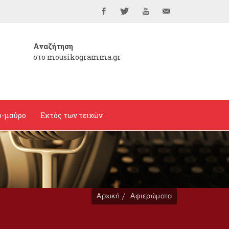
Facebook
Twitter
YouTube
info@mousikogramma
Αναζήτηση
στο mousikogramma.gr
ο-μαύρο
Εκτός των τειχών
Αρχική
Αφιερώματα