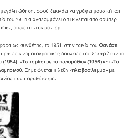
ύ μεγάλη ώθηση, αφού ξεκινάει να γράφει μουσική και
ία του '60 πια αναλαμβάνει ό,τι κινείται από σούπερ
ειδών, όπως τα ντοκιμαντέρ.
ορά ως συνθέτης, το 1951, στην ταινία του
Θανάση
ς πρώτες κινηματογραφικές δουλειές του ξεχωρίζουν το
 (1954)
,
«Το κορίτσι με τα παραμύθια» (1956)
και
«Το
Λαμπρινού
. Σημειώνεται η λέξη
«ηλιοβασίλεμμα»
με
αινίας που παραθέτουμε.