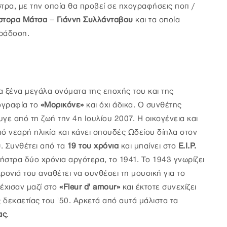
ήστρα, με την οποία θα προβεί σε ηχογραφήσεις ποπ /
στορα Μάτσα
–
Γιάννη Συλλάνταβου
και τα οποία
αράδοση.
α ξένα μεγάλα ονόματα της εποχής του και της
ρογραφία το
«Μορικόνε»
και όχι άδικα. Ο συνθέτης
γε από τη ζωή την 4η Ιουλίου 2007. Η οικογένεια και
ό νεαρή ηλικία και κάνει σπουδές Ωδείου δίπλα στον
υ
. Συνθέτει από τα
19 του χρόνια
και μπαίνει στο
Ε.Ι.Ρ.
στρα δύο χρόνια αργότερα, το 1941. Το 1943 γνωρίζει
χρονιά του αναθέτει να συνθέσει τη μουσική για το
νέχισαν μαζί στο
«Fleur d' amour»
και έκτοτε συνεχίζει
 δεκαετίας του '50. Αρκετά από αυτά μάλιστα τα
ας
.