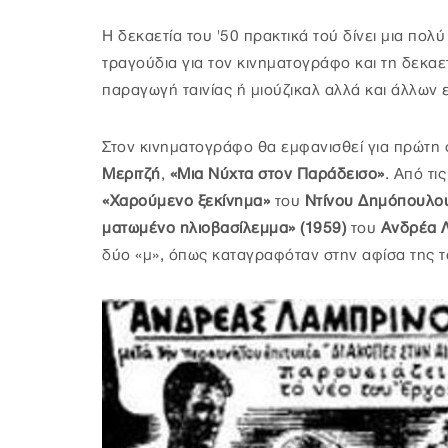
Η δεκαετία του '50 πρακτικά τού δίνει μια πολ
τραγούδια για τον κινηματογράφο και τη δεκαετ
παραγωγή ταινίας ή μιούζικαλ αλλά και άλλων 
Στον κινηματογράφο θα εμφανισθεί για πρώτη φ
Μεριτζή
,
«Μια Νύχτα στον Παράδεισο»
. Από τι
«Χαρούμενο ξεκίνημα»
του
Ντίνου Δημόπουλου
ματωμένο ηλιοβασίλεμμα» (1959)
του
Ανδρέα 
δύο «μ», όπως καταγραφόταν στην αφίσα της τ