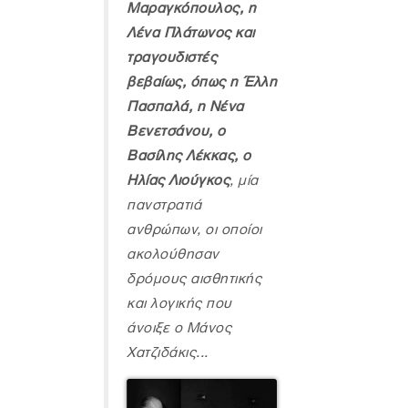
Μαραγκόπουλος, η
Λένα Πλάτωνος και
τραγουδιστές
βεβαίως, όπως η Έλλη
Πασπαλά, η Νένα
Βενετσάνου, ο
Βασίλης Λέκκας, ο
Ηλίας Λιούγκος
, μία
πανστρατιά
ανθρώπων, οι οποίοι
ακολούθησαν
δρόμους αισθητικής
και λογικής που
άνοιξε ο Μάνος
Χατζιδάκις...