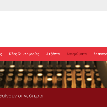
ες
Νέες Κυκλοφορίες
Ατζέντα
Αφιερώματα
Σε άσπρ
θαίνουν οι νεότεροι