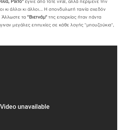
λία, Ρίχτο"
έγινε από τότε viral, αλλά περίμενε την
οι κι άλλοι κι άλλοι... Η σπονδυλωτή ταινία σχεδόν
 Άλλωστε τα
"Βιετνάμ"
της επαρχίας ήταν πάντα
γιναν μεγάλες επιτυχίες σε κάθε λογής "μπουζούκια",