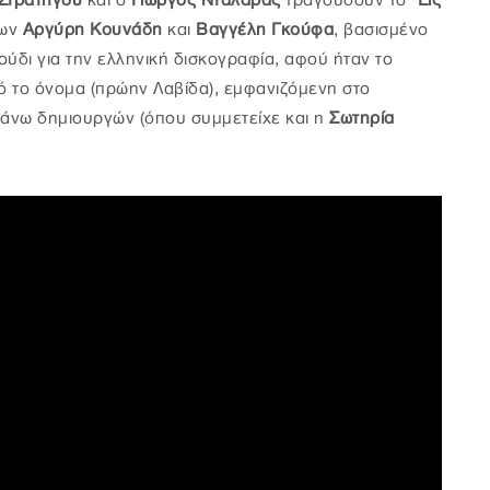
Στρατηγού
και ο
Γιώργος Νταλάρας
τραγουδούν το
"Εις
ων
Αργύρη Κουνάδη
και
Βαγγέλη Γκούφα
, βασισμένο
ούδι για την ελληνική δισκογραφία, αφού ήταν το
ό το όνομα (πρώην Λαβίδα), εμφανιζόμενη στο
άνω δημιουργών (όπου συμμετείχε και η
Σωτηρία