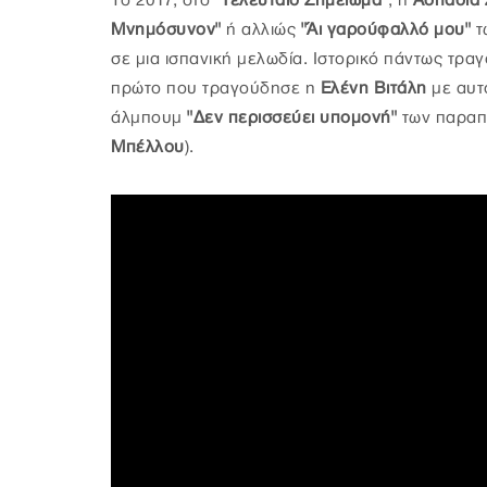
Το 2017, στο
"Τελευταίο Σημείωμα"
, η
Ασπασία 
Μνημόσυνον"
ή αλλιώς
"Άι γαρούφαλλό μου"
τ
σε μια ισπανική μελωδία. Ιστορικό πάντως τραγ
πρώτο που τραγούδησε η
Ελένη Βιτάλη
με αυτ
άλμπουμ
"Δεν περισσεύει υπομονή"
των παραπ
Μπέλλου
).