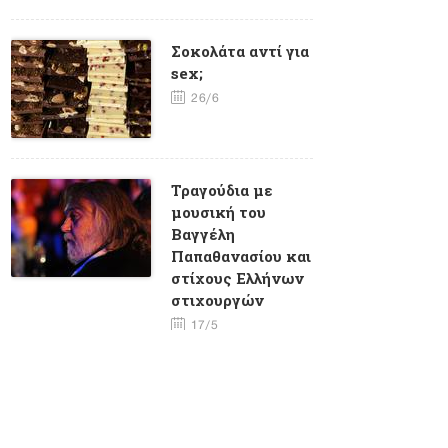
Σοκολάτα αντί για
sex;
26/6
Τραγούδια με
μουσική του
Βαγγέλη
Παπαθανασίου και
στίχους Eλλήνων
στιχουργών
17/5
Φλέρυ
Νταντωνάκη -
Ένα σπάνιο