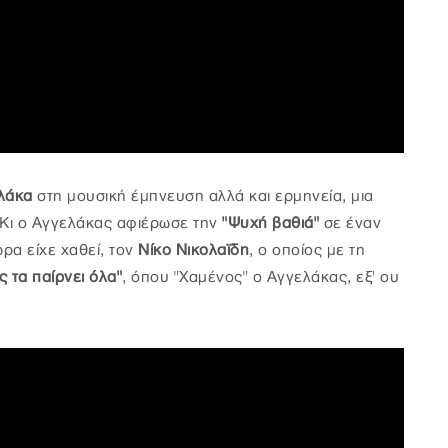
λάκα
στη μουσική έμπνευση αλλά και ερμηνεία, μια
Κι ο Αγγελάκας αφιέρωσε την
"Ψυχή βαθιά"
σε έναν
ρα είχε χαθεί, τον
Νίκο Νικολαϊδη
, ο οποίος με τη
 τα παίρνει όλα"
, όπου "Χαμένος" ο Αγγελάκας, εξ' ου