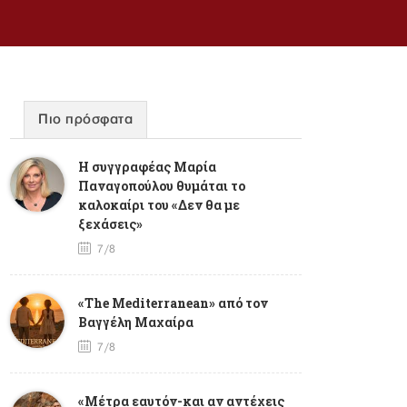
Πιο πρόσφατα
Η συγγραφέας Μαρία
Παναγοπούλου θυμάται το
καλοκαίρι του «Δεν θα με
ξεχάσεις»
7/8
«The Mediterranean» από τον
Βαγγέλη Μαχαίρα
7/8
«Μέτρα εαυτόν-και αν αντέχεις