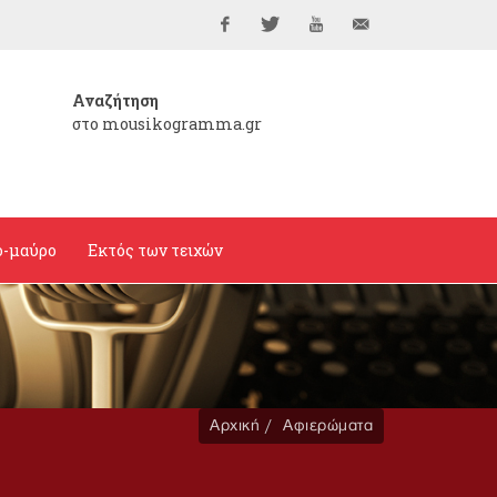
Facebook
Twitter
YouTube
info@mousikogramma
Αναζήτηση
στο mousikogramma.gr
ο-μαύρο
Εκτός των τειχών
Αρχική
Αφιερώματα