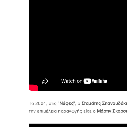
Το 2004, στις
"Νύφες"
, ο
Σταμάτης Σπανουδά
την επιμέλεια παραγωγής είχε ο
Μάρτιν Σκορσ