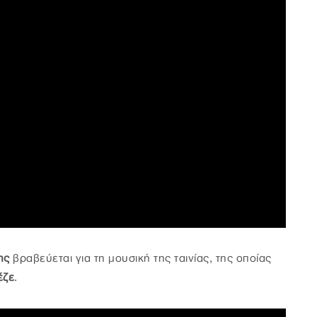
κης
βραβεύεται για τη μουσική της ταινίας, της οποίας
έζε
.