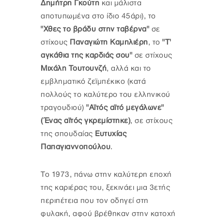
Δημήτρη Γκούτη
και μάλιστα
αποτυπωμένα στο ίδιο 45άρι), το
"Χθες το βράδυ στην ταβέρνα"
σε
στίχους
Παναγιώτη Καμηλιέρη
, το
"Τ'
αγκάθια της καρδιάς σου"
σε στίχους
Μιχάλη Τουτουνζή
, αλλά και το
εμβληματικό ζεϊμπέκικο (κατά
πολλούς το καλύτερο του ελληνικού
τραγουδιού)
"Αϊτός αϊτό μεγάλωνε"
(Ένας αϊτός γκρεμίστηκε)
, σε στίχους
της σπουδαίας
Ευτυχίας
Παπαγιαννοπούλου
.
Το 1973, πάνω στην καλύτερη εποχή
της καριέρας του, ξεκινάει μια 3ετής
περιπέτεια που τον οδηγεί στη
φυλακή, αφού βρέθηκαν στην κατοχή