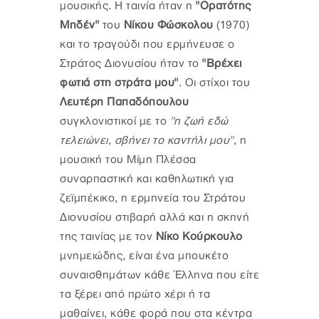
μουσικής. Η ταινία ήταν η
"Ορατότης
Μηδέν"
του
Νίκου Φώσκολου
(1970)
και το τραγούδι που ερμήνευσε ο
Στράτος Διονυσίου ήταν το
"Βρέχει
φωτιά στη στράτα μου"
. Οι στίχοι του
Λευτέρη Παπαδόπουλου
συγκλονιστικοί με το
"η ζωή εδώ
τελειώνει, σβήνει το καντήλι μου"
, η
μουσική του Μίμη Πλέσσα
συναρπαστική και καθηλωτική για
ζεϊμπέκικο, η ερμηνεία του Στράτου
Διονυσίου στιβαρή αλλά και η σκηνή
της ταινίας με τον
Νίκο Κούρκουλο
μνημειώδης, είναι ένα μπουκέτο
συναισθημάτων κάθε Έλληνα που είτε
τα ξέρει από πρώτο χέρι ή τα
μαθαίνει, κάθε φορά που στα κέντρα