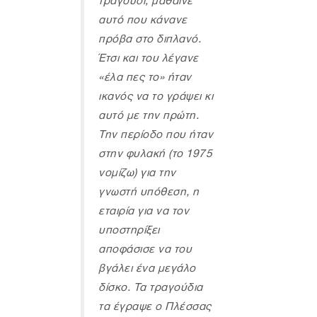
τραγούδι, μάθαινε
αυτό που κάνανε
πρόβα στο διπλανό.
Έτσι και του λέγανε
«έλα πες το» ήταν
ικανός να το γράψει κι
αυτό με την πρώτη.
Την περίοδο που ήταν
στην φυλακή (το 1975
νομίζω) για την
γνωστή υπόθεση, η
εταιρία για να τον
υποστηρίξει
αποφάσισε να του
βγάλει ένα μεγάλο
δίσκο. Τα τραγούδια
τα έγραψε ο Πλέσσας