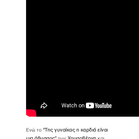
Ενώ το
"Της γυναίκας η καρδιά είναι
μια άβυσσος"
των
Χρυσοβέργη
και