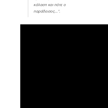
κόλαση και πότε ο
παράδεισος…".