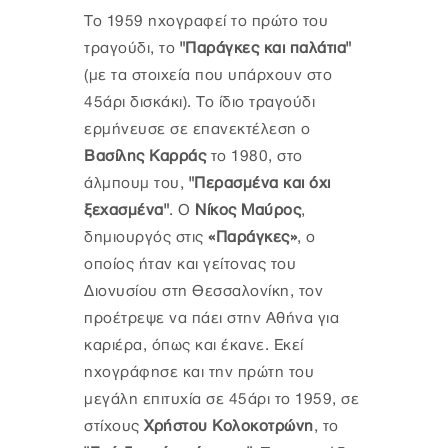
Το 1959 ηχογραφεί το πρώτο του
τραγούδι, το
"Παράγκες και παλάτια"
(με τα στοιχεία που υπάρχουν στο
45άρι δισκάκι). Το ίδιο τραγούδι
ερμήνευσε σε επανεκτέλεση ο
Βασίλης Καρράς
το 1980, στο
άλμπουμ του,
"Περασμένα και όχι
ξεχασμένα"
. Ο
Νίκος Μαύρος
,
δημιουργός στις
«Παράγκες»
, ο
οποίος ήταν και γείτονας του
Διονυσίου στη Θεσσαλονίκη, τον
προέτρεψε να πάει στην Αθήνα για
καριέρα, όπως και έκανε. Εκεί
ηχογράφησε και την πρώτη του
μεγάλη επιτυχία σε 45άρι το 1959, σε
στίχους
Χρήστου Κολοκοτρώνη
, το