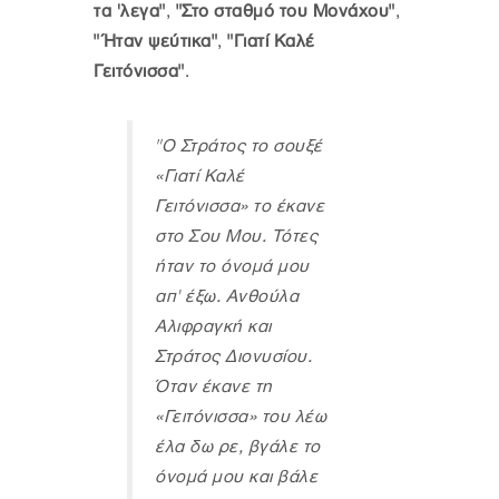
τα 'λεγα"
,
"Στο σταθμό του Μονάχου"
,
"Ήταν ψεύτικα"
,
"Γιατί Καλέ
Γειτόνισσα"
.
"Ο Στράτος το σουξέ
«Γιατί Καλέ
Γειτόνισσα» το έκανε
στο Σου Μου. Τότες
ήταν το όνομά μου
απ' έξω. Ανθούλα
Αλιφραγκή και
Στράτος Διονυσίου.
Όταν έκανε τη
«Γειτόνισσα» του λέω
έλα δω ρε, βγάλε το
όνομά μου και βάλε