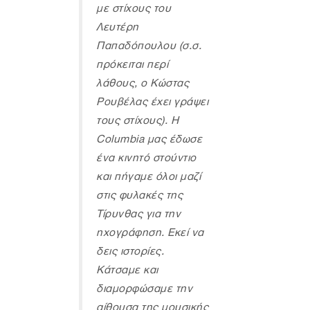
με στίχους του
Λευτέρη
Παπαδόπουλου (σ.σ.
πρόκειται περί
λάθους, ο Κώστας
Ρουβέλας έχει γράψει
τους στίχους). Η
Columbia μας έδωσε
ένα κινητό στούντιο
και πήγαμε όλοι μαζί
στις φυλακές της
Τίρυνθας για την
ηχογράφηση. Εκεί να
δεις ιστορίες.
Κάτσαμε και
διαμορφώσαμε την
αίθουσα της μουσικής