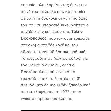
επιτυχία, ολοκληρώνοντας όμως την
ποινή του με λευκό ποινικό μητρώο
σε αυτή τη δύσκολη στιγμή της ζωής
του, του συμπαραστάθηκε ιδιαίτερα ο
συνάδελφος και φίλος του,
Τόλης
Βοσκόπουλος
, που τον συμπεριέλαβε
στο σχήμα στα
"Δειλινά"
και του
έδωσε το τραγούδι
"Αποκοιμήθηκα"
.
Το τραγούδι ήταν "κόντρα ρόλος" για
τον "λαϊκό" Διονυσίου, αλλά ο
Βοσκόπουλος επέμεινε και το
τραγούδι μπήκε τελευταίο στη β'
πλευρά, στο άλμπουμ
"Αν ξαναζούσα"
που κυκλοφόρησε το 1977, με το
γνωστό σήμερα αποτέλεσμα.