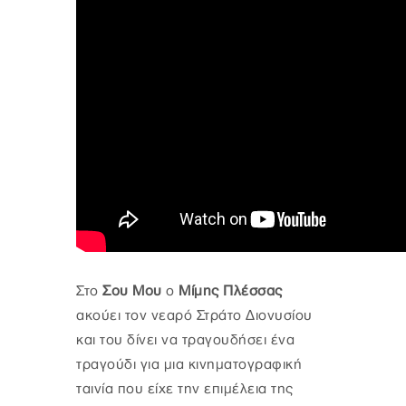
Στο
Σου Μου
ο
Μίμης Πλέσσας
ακούει τον νεαρό Στράτο Διονυσίου
και του δίνει να τραγουδήσει ένα
τραγούδι για μια κινηματογραφική
ταινία που είχε την επιμέλεια της