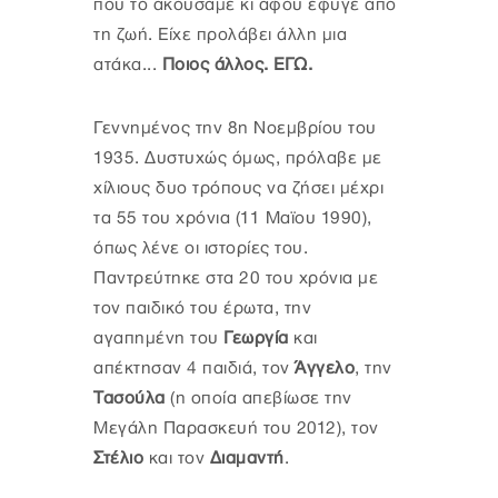
που το ακούσαμε κι αφού έφυγε από
τη ζωή. Είχε προλάβει άλλη μια
ατάκα...
Ποιος άλλος. ΕΓΩ.
Γεννημένος την 8η Νοεμβρίου του
1935. Δυστυχώς όμως, πρόλαβε με
χίλιους δυο τρόπους να ζήσει μέχρι
τα 55 του χρόνια (11 Μαϊου 1990),
όπως λένε οι ιστορίες του.
Παντρεύτηκε στα 20 του χρόνια με
τον παιδικό του έρωτα, την
αγαπημένη του
Γεωργία
και
απέκτησαν 4 παιδιά, τον
Άγγελο
, την
Τασούλα
(η οποία απεβίωσε την
Μεγάλη Παρασκευή του 2012), τον
Στέλιο
και τον
Διαμαντή
.