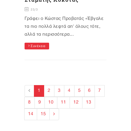
23/3
Γράφει ο Κώστας Προβατάς «Έβγαλε
τα πιο πολλά λεφτά απ' όλους τότε,
αλλά τα περισσότερα...
Συνέχεια
1
2
3
4
5
6
7
8
9
10
11
12
13
14
15