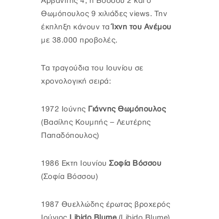
Αρβανίτης 4, η Βόσσου 2 και ο
Θωμόπουλος 9 χιλιάδες views. Την
έκπληξη κάνουν τα
Ίχνη του Ανέμου
με 38.000 προβολές.
Τα τραγούδια του Ιουνίου σε
χρονολογική σειρά:
1972 Ιούνης
Γιάννης Θωμόπουλος
(Βασίλης Κουμπής – Λευτέρης
Παπαδόπουλος)
1986 Εκτη Ιουνίου
Σοφία Βόσσου
(Σοφία Βόσσου)
1987 Θυελλώδης έρωτας βροχερός
Ιούνιος
Libido Blume
(Libido Blume)