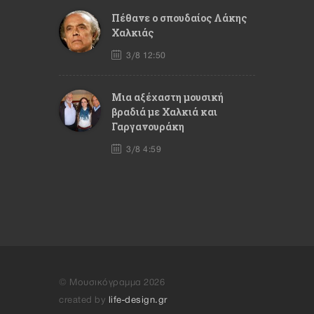
Πέθανε ο σπουδαίος Λάκης
Χαλκιάς
3/8 12:50
Mια αξέχαστη μουσική
βραδιά με Χαλκιά και
Γαργανουράκη
3/8 4:59
© Μουσικόγραμμα 2026
created by
life-design.gr