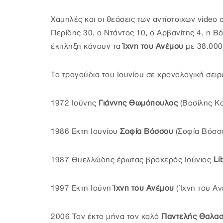
Χαμηλές και οι θεάσεις των αντίστοιχων video 
Περίδης 30, o Ντάντος 10, ο Αρβανίτης 4, η Β
έκπληξη κάνουν τα
Ίχνη του Ανέμου
με 38.000
Τα τραγούδια του Ιουνίου σε χρονολογική σειρ
1972 Ιούνης
Γιάννης Θωμόπουλος
(Βασίλης Κ
1986 Εκτη Ιουνίου
Σοφία Βόσσου
(Σοφία Βόσσ
1987 Θυελλώδης έρωτας βροχερός Ιούνιος
Li
1997 Εκτη Ιούνη
Ίχνη του Ανέμου
(Ίχνη του Α
2006 Τον έκτο μήνα τον καλό
Παντελής Θαλασ