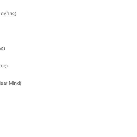
ανίτης)
ς)
ος)
ear Mind)