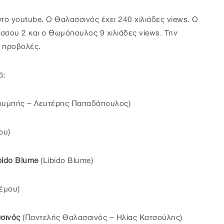
στο youtube. Ο Θαλασσινός έχει 240 χιλιάδες views. O
όσσου 2 και ο Θωμόπουλος 9 χιλιάδες views. Την
 προβολές.
ά:
ουμπής – Λευτέρης Παπαδόπουλος)
ου)
bido Blume
(Libido Blume)
νέμου)
σινός
(Παντελής Θαλασσινός – Ηλίας Κατσούλης)