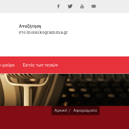
Facebook
Twitter
YouTube
info@mousikogramma
Αναζήτηση
στο mousikogramma.gr
ο-μαύρο
Εκτός των τειχών
Αρχική
Αφιερώματα