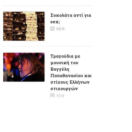
Σοκολάτα αντί για
sex;
26/6
Τραγούδια με
μουσική του
Βαγγέλη
Παπαθανασίου και
στίχους Eλλήνων
στιχουργών
17/5
Φλέρυ
Νταντωνάκη -
Ένα σπάνιο