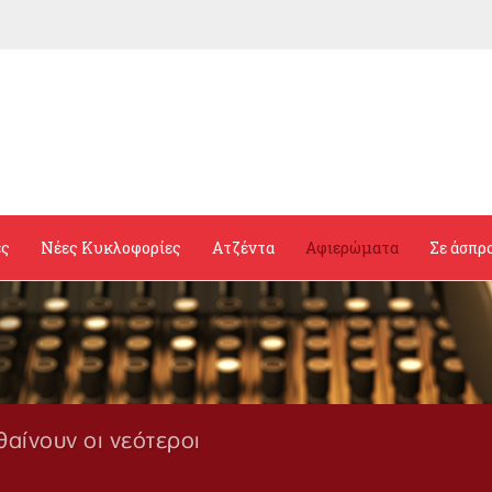
ες
Νέες Κυκλοφορίες
Ατζέντα
Αφιερώματα
Σε άσπρ
θαίνουν οι νεότεροι