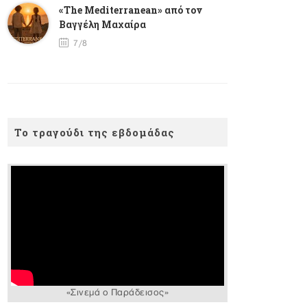
«The Mediterranean» από τον
Βαγγέλη Μαχαίρα
7/8
Το τραγούδι της εβδομάδας
«Σινεμά ο Παράδεισος»