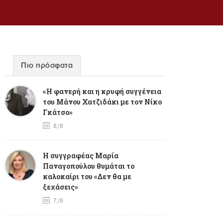
Πιο πρόσφατα
«Η φανερή και η κρυφή συγγένεια
του Μάνου Χατζιδάκι με τον Νίκο
Γκάτσο»
8/8
Η συγγραφέας Μαρία
Παναγοπούλου θυμάται το
καλοκαίρι του «Δεν θα με
ξεχάσεις»
7/8